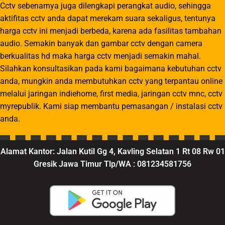
Cctv sebenarnya juga dilengkapi perangkat audio, sehingga
aktifitas cctv anda dapat merekam suara sekaligus, tentunya
harga cctv ini menjadi berbeda, karena ada fasilitas tambahan
audio. Semakin banyak dan gambar cctv dengan camera
berkualitas hd maka harga cctv menjadi semakin mahal.
Silahkan konsultasikan pada kami bagaimana kebutuhan cctv
anda, mungkin anda membutuhkan cctv yang terpantau online
melalui jaringan indiehome, first media, jaringan cctv mnc, cctv
myrepublik. Kami siap membantu pemasangan / instalasi cctv
anda.
Alamat Kantor: Jalan Kutil Gg 4, Kavling Selatan 1 Rt 08 Rw 01
Gresik Jawa Timur Tlp/WA : 081234581756